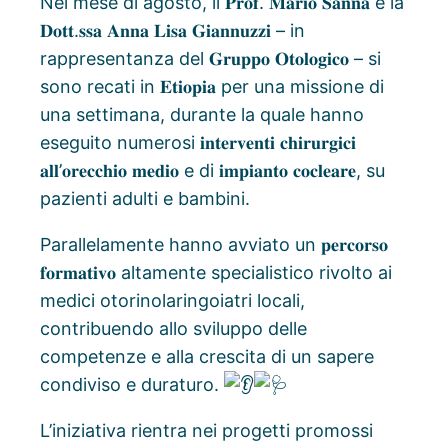
Nel mese di agosto, il 𝐏𝐫𝐨𝐟. 𝐌𝐚𝐫𝐢𝐨 𝐒𝐚𝐧𝐧𝐚 e la
𝐃𝐨𝐭𝐭.𝐬𝐬𝐚 𝐀𝐧𝐧𝐚 𝐋𝐢𝐬𝐚 𝐆𝐢𝐚𝐧𝐧𝐮𝐳𝐳𝐢 – in
rappresentanza del 𝐆𝐫𝐮𝐩𝐩𝐨 𝐎𝐭𝐨𝐥𝐨𝐠𝐢𝐜𝐨 – si
sono recati in 𝐄𝐭𝐢𝐨𝐩𝐢𝐚 per una missione di
una settimana, durante la quale hanno
eseguito numerosi 𝐢𝐧𝐭𝐞𝐫𝐯𝐞𝐧𝐭𝐢 𝐜𝐡𝐢𝐫𝐮𝐫𝐠𝐢𝐜𝐢
𝐚𝐥𝐥’𝐨𝐫𝐞𝐜𝐜𝐡𝐢𝐨 𝐦𝐞𝐝𝐢𝐨 e di 𝐢𝐦𝐩𝐢𝐚𝐧𝐭𝐨 𝐜𝐨𝐜𝐥𝐞𝐚𝐫𝐞, su
pazienti adulti e bambini.
Parallelamente hanno avviato un 𝐩𝐞𝐫𝐜𝐨𝐫𝐬𝐨
𝐟𝐨𝐫𝐦𝐚𝐭𝐢𝐯𝐨 altamente specialistico rivolto ai
medici otorinolaringoiatri locali,
contribuendo allo sviluppo delle
competenze e alla crescita di un sapere
condiviso e duraturo.
L’iniziativa rientra nei progetti promossi