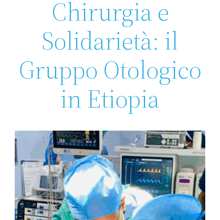
Chirurgia e
Solidarietà: il
Gruppo Otologico
in Etiopia