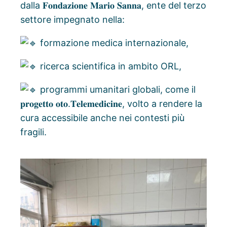
dalla 𝐅𝐨𝐧𝐝𝐚𝐳𝐢𝐨𝐧𝐞 𝐌𝐚𝐫𝐢𝐨 𝐒𝐚𝐧𝐧𝐚, ente del terzo
settore impegnato nella:
formazione medica internazionale,
ricerca scientifica in ambito ORL,
programmi umanitari globali, come il
𝐩𝐫𝐨𝐠𝐞𝐭𝐭𝐨 𝐨𝐭𝐨.𝐓𝐞𝐥𝐞𝐦𝐞𝐝𝐢𝐜𝐢𝐧𝐞, volto a rendere la
cura accessibile anche nei contesti più
fragili.